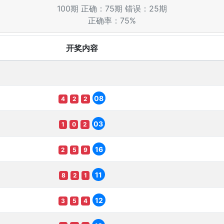
100
期 正确：
75
期 错误：
25
期
正确率：
75
%
开奖内容
08
4
2
2
03
1
0
2
16
2
5
9
11
8
2
1
12
3
5
4