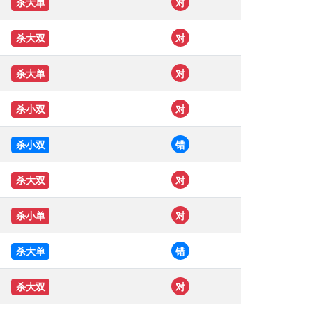
杀大单
对
杀大双
对
杀大单
对
杀小双
对
杀小双
错
杀大双
对
杀小单
对
杀大单
错
杀大双
对