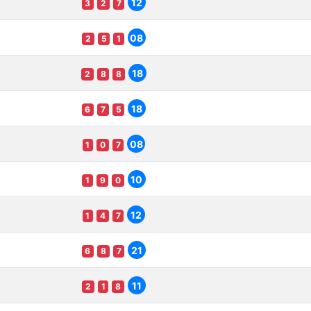
12
3
2
7
08
2
5
1
18
2
8
8
18
6
7
5
08
1
0
7
10
1
9
0
12
1
4
7
21
6
8
7
11
2
1
8