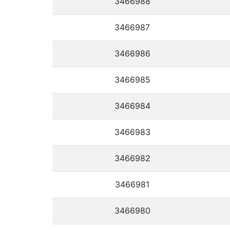
3466988
3466987
3466986
3466985
3466984
3466983
3466982
3466981
3466980