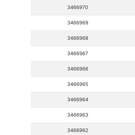
3466970
3466969
3466968
3466967
3466966
3466965
3466964
3466963
3466962