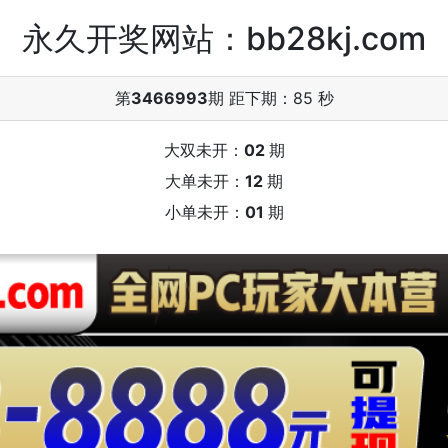
永久开奖网站：bb28kj.com
第
3466993
期 距下期：
84 秒
大双未开：
02
期
大单未开：
12
期
小单未开：
01
期