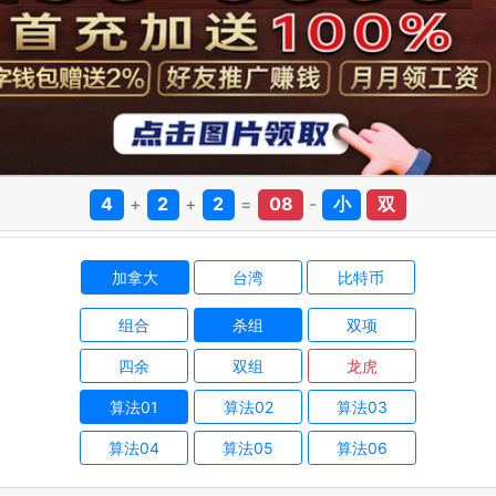
4
+
2
+
2
=
08
-
小
双
加拿大
台湾
比特币
组合
杀组
双项
四余
双组
龙虎
算法01
算法02
算法03
算法04
算法05
算法06