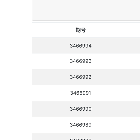
期号
3466994
3466993
3466992
3466991
3466990
3466989