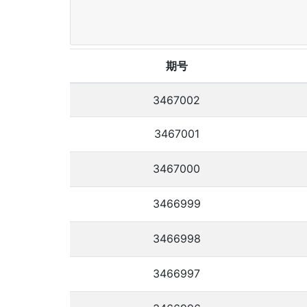
期号
3467002
3467001
3467000
3466999
3466998
3466997