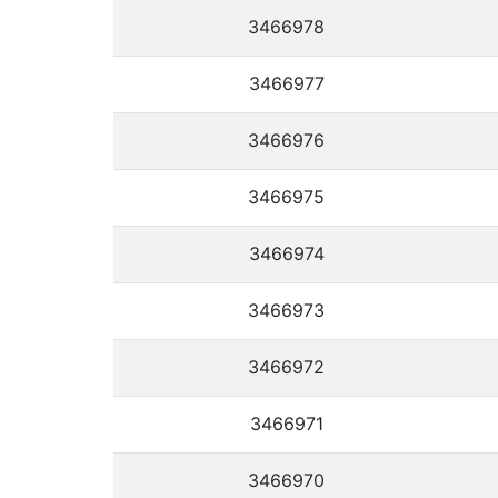
3466978
3466977
3466976
3466975
3466974
3466973
3466972
3466971
3466970