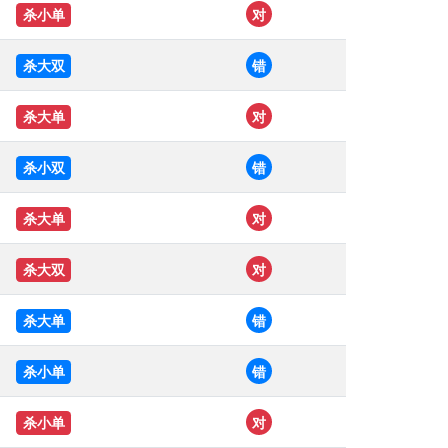
杀小单
对
杀大双
错
杀大单
对
杀小双
错
杀大单
对
杀大双
对
杀大单
错
杀小单
错
杀小单
对