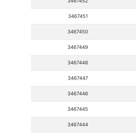
3467452
3467451
3467450
3467449
3467448
3467447
3467446
3467445
3467444