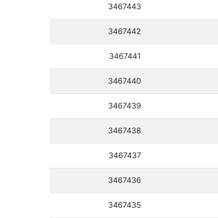
3467443
3467442
3467441
3467440
3467439
3467438
3467437
3467436
3467435