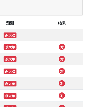
预测
结果
杀大双
杀大单
对
杀大单
对
杀大双
对
杀大单
对
杀大单
对