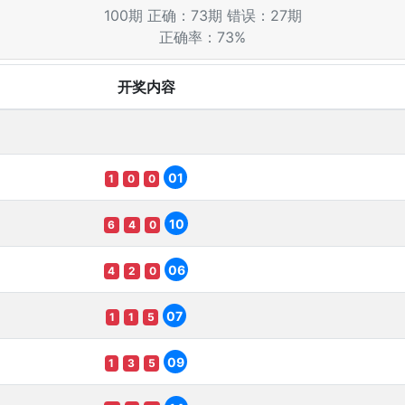
100
期 正确：
73
期 错误：
27
期
正确率：
73
%
开奖内容
01
1
0
0
10
6
4
0
06
4
2
0
07
1
1
5
09
1
3
5