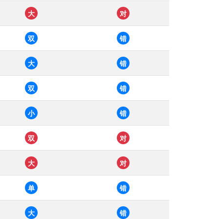
大
对
双
错
大
错
双
错
小
错
双
对
大
对
单
错
大
错