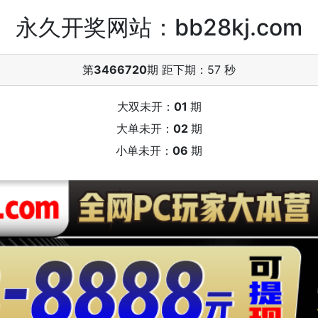
永久开奖网站：bb28kj.com
第
3466720
期 距下期：
55 秒
大双未开：
01
期
大单未开：
02
期
小单未开：
06
期