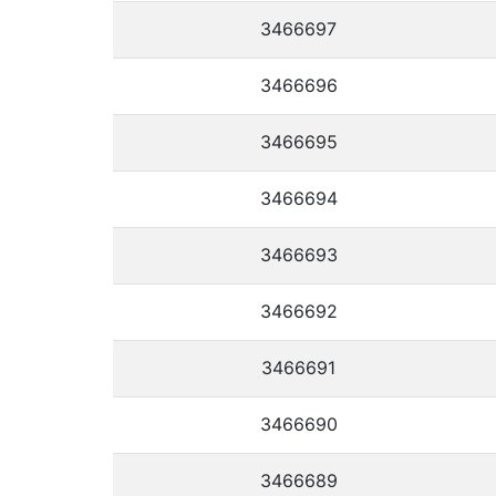
3466697
3466696
3466695
3466694
3466693
3466692
3466691
3466690
3466689