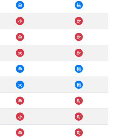
单
错
小
对
单
对
大
对
单
错
大
错
单
对
小
对
单
对