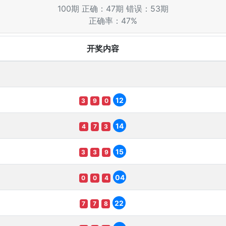
100
期 正确：
47
期 错误：
53
期
正确率：
47
%
开奖内容
12
3
9
0
14
4
7
3
15
3
3
9
04
0
0
4
22
7
7
8