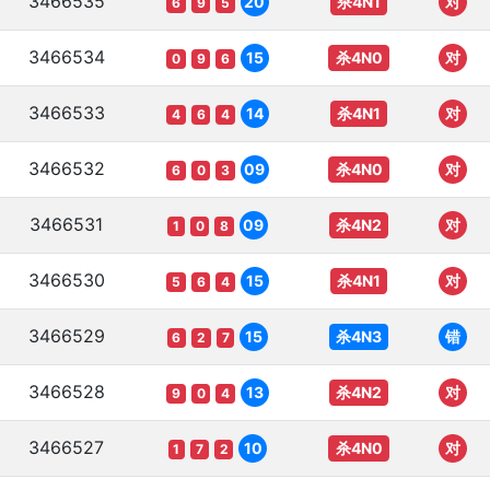
3466535
杀4N1
20
对
6
9
5
3466534
杀4N0
15
对
0
9
6
3466533
杀4N1
14
对
4
6
4
3466532
杀4N0
09
对
6
0
3
3466531
杀4N2
09
对
1
0
8
3466530
杀4N1
15
对
5
6
4
3466529
杀4N3
15
错
6
2
7
3466528
杀4N2
13
对
9
0
4
3466527
杀4N0
10
对
1
7
2