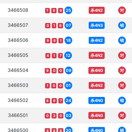
3466508
杀4N2
25
对
7
9
9
3466507
杀4N3
07
错
0
1
6
3466506
杀4N2
18
错
9
8
1
3466505
杀4N2
12
对
4
1
7
3466504
杀4N0
09
对
9
0
0
3466503
杀4N2
01
对
1
0
0
3466502
杀4N0
24
错
8
9
7
3466501
杀4N0
03
对
0
3
0
3466500
杀4N0
20
错
4
8
8