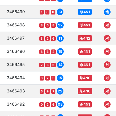
3466499
杀4N1
13
错
1
6
6
3466498
杀4N1
22
对
8
6
8
3466497
杀4N2
11
对
3
2
6
3466496
杀4N1
15
对
8
3
4
3466495
杀4N1
14
对
2
6
6
3466494
杀4N0
15
对
3
7
5
3466493
杀4N0
22
对
6
9
7
3466492
杀4N1
08
对
0
2
6