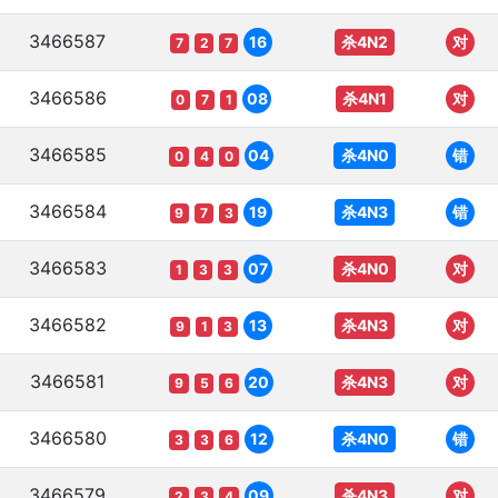
3466587
杀4N2
16
对
7
2
7
3466586
杀4N1
08
对
0
7
1
3466585
杀4N0
04
错
0
4
0
3466584
杀4N3
19
错
9
7
3
3466583
杀4N0
07
对
1
3
3
3466582
杀4N3
13
对
9
1
3
3466581
杀4N3
20
对
9
5
6
3466580
杀4N0
12
错
3
3
6
3466579
杀4N3
09
对
2
3
4