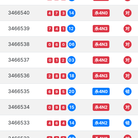
3466540
杀4N0
14
对
4
7
3
3466539
杀4N3
12
对
7
4
1
3466538
杀4N3
06
对
0
6
0
3466537
杀4N2
03
对
0
1
2
3466536
杀4N3
18
对
2
8
8
3466535
杀4N0
20
错
6
9
5
3466534
杀4N2
15
对
0
9
6
3466533
杀4N2
14
错
4
6
4