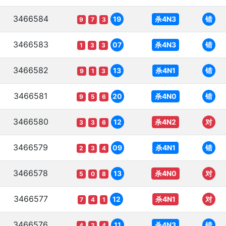
3466584
杀4N3
19
错
9
7
3
3466583
杀4N3
07
错
1
3
3
3466582
杀4N1
13
错
9
1
3
3466581
杀4N0
20
错
9
5
6
3466580
杀4N2
12
对
3
3
6
3466579
杀4N1
09
错
2
3
4
3466578
杀4N0
13
对
5
0
8
3466577
杀4N1
12
对
7
4
1
3466576
杀4N3
11
错
4
3
4