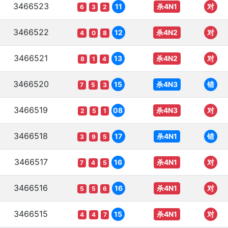
3466523
杀4N1
11
对
6
3
2
3466522
杀4N2
12
对
4
0
8
3466521
杀4N2
13
对
8
1
4
3466520
杀4N3
15
错
7
5
3
3466519
杀4N3
08
对
2
5
1
3466518
杀4N1
17
错
3
9
5
3466517
杀4N1
16
对
7
4
5
3466516
杀4N1
16
对
5
5
6
3466515
杀4N1
15
对
4
4
7