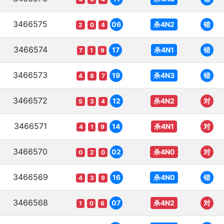
3466575
杀4N2
06
错
2
0
4
3466574
杀4N1
17
错
7
1
9
3466573
杀4N3
19
错
4
8
7
3466572
杀4N2
12
对
5
3
4
3466571
杀4N1
14
对
4
1
9
3466570
杀4N0
02
对
0
2
0
3466569
杀4N0
16
错
4
3
9
3466568
杀4N2
07
对
1
0
6