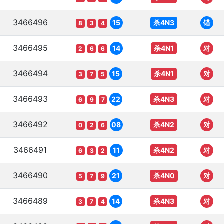
3466496
杀4N3
15
错
8
3
4
3466495
杀4N1
14
对
2
6
6
3466494
杀4N1
15
对
3
7
5
3466493
杀4N3
22
对
6
9
7
3466492
杀4N2
08
对
0
2
6
3466491
杀4N2
11
对
6
3
2
3466490
杀4N0
21
对
5
7
9
3466489
杀4N3
14
对
3
7
4