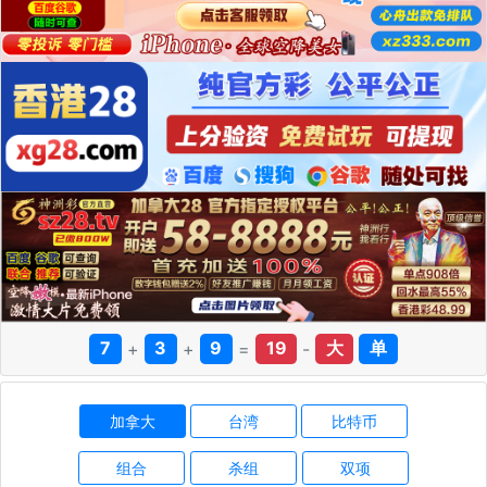
7
+
3
+
9
=
19
-
大
单
加拿大
台湾
比特币
组合
杀组
双项