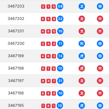
3467203
08
龙
错
3
1
4
3467202
22
龙
对
9
5
8
3467201
10
龙
对
4
6
0
3467200
11
和
错
3
4
4
3467199
13
虎
错
4
6
3
3467198
10
虎
对
0
1
9
3467197
21
龙
对
8
6
7
3467196
10
龙
对
8
2
0
3467195
10
虎
错
1
8
1