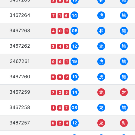
5
8
6
3467264
14
虎
错
7
1
6
3467263
05
和
错
4
0
1
3467262
12
龙
错
3
4
5
3467261
19
虎
错
9
9
1
3467260
19
虎
错
9
8
2
3467259
14
龙
对
7
2
5
3467258
08
龙
错
1
0
7
3467257
12
龙
对
6
2
4