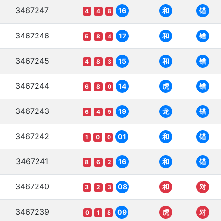
3467247
16
和
错
4
4
8
3467246
17
和
错
5
8
4
3467245
15
和
错
4
8
3
3467244
14
虎
错
6
8
0
3467243
19
龙
错
6
4
9
3467242
01
和
错
1
0
0
3467241
16
和
错
8
6
2
3467240
08
和
对
3
2
3
3467239
09
虎
对
0
1
8