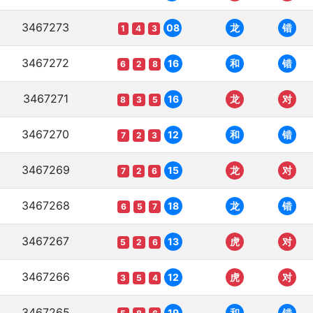
3467273
08
龙
错
1
4
3
3467272
16
和
错
6
2
8
3467271
16
龙
对
8
3
5
3467270
12
和
错
7
2
3
3467269
15
龙
对
7
2
6
3467268
18
龙
错
6
5
7
3467267
13
虎
对
5
2
6
3467266
12
虎
对
3
5
4
3467265
19
和
错