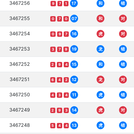
3467256
17
和
错
9
7
1
3467255
07
和
对
0
7
0
3467254
16
虎
对
0
9
7
3467253
19
龙
错
3
7
9
3467252
15
和
错
2
9
4
3467251
12
龙
对
6
4
2
3467250
11
虎
错
4
3
4
3467249
14
虎
对
2
9
3
3467248
13
虎
错
5
4
4