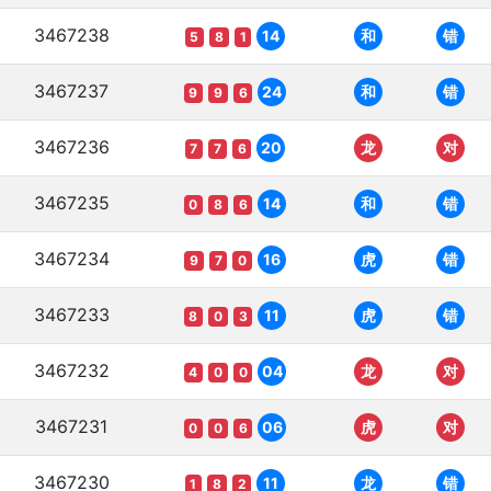
3467238
14
和
错
5
8
1
3467237
24
和
错
9
9
6
3467236
20
龙
对
7
7
6
3467235
14
和
错
0
8
6
3467234
16
虎
错
9
7
0
3467233
11
虎
错
8
0
3
3467232
04
龙
对
4
0
0
3467231
06
虎
对
0
0
6
3467230
11
龙
错
1
8
2