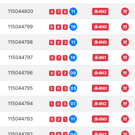
115044800
杀4N2
11
对
4
7
0
115044799
杀4N0
19
对
9
8
2
115044798
杀4N0
11
对
6
2
3
115044797
杀4N1
16
对
8
7
1
115044796
杀4N3
09
对
0
7
2
115044795
杀4N0
05
对
2
0
3
115044794
杀4N2
01
对
1
0
0
115044793
杀4N0
11
对
8
2
1
115044792
杀4N3
04
对
3
0
1