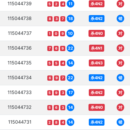
115044739
杀4N2
11
对
5
2
4
115044738
杀4N2
18
错
8
3
7
115044737
杀4N0
10
对
1
0
9
115044736
杀4N1
22
对
7
6
9
115044735
杀4N3
14
对
5
5
4
115044734
杀4N2
22
错
6
9
7
115044733
杀4N2
17
对
5
9
3
115044732
杀4N0
14
对
5
6
3
115044731
杀4N2
14
错
2
8
4