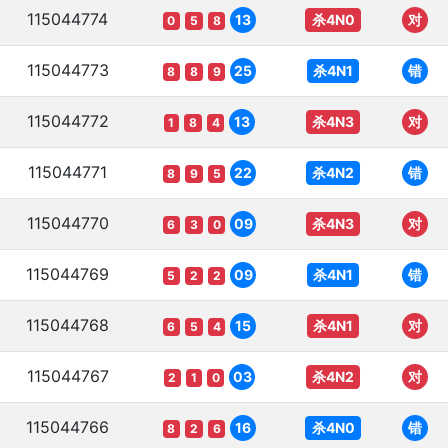
115044774
杀4N0
13
对
0
5
8
115044773
杀4N1
25
错
8
8
9
115044772
杀4N3
13
对
1
8
4
115044771
杀4N2
22
错
8
9
5
115044770
杀4N3
09
对
6
3
0
115044769
杀4N1
09
错
5
2
2
115044768
杀4N1
15
对
6
5
4
115044767
杀4N2
03
对
2
1
0
115044766
杀4N0
16
错
8
2
6