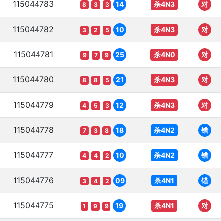
115044783
杀4N3
14
对
8
3
3
115044782
杀4N3
10
对
3
2
5
115044781
杀4N0
25
对
9
7
9
115044780
杀4N3
21
对
8
8
5
115044779
杀4N3
12
对
4
5
3
115044778
杀4N2
18
错
7
3
8
115044777
杀4N2
10
错
4
4
2
115044776
杀4N1
09
错
3
4
2
115044775
杀4N1
19
对
1
9
9