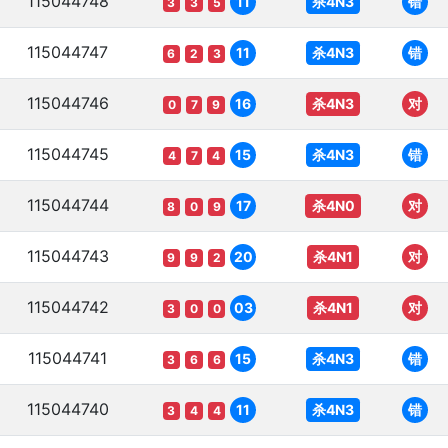
115044748
杀4N3
11
错
3
3
5
115044747
杀4N3
11
错
6
2
3
115044746
杀4N3
16
对
0
7
9
115044745
杀4N3
15
错
4
7
4
115044744
杀4N0
17
对
8
0
9
115044743
杀4N1
20
对
9
9
2
115044742
杀4N1
03
对
3
0
0
115044741
杀4N3
15
错
3
6
6
115044740
杀4N3
11
错
3
4
4