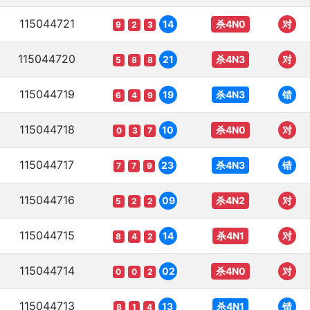
115044721
杀4N0
14
对
9
2
3
115044720
杀4N3
21
对
5
8
8
115044719
杀4N3
19
错
6
4
9
115044718
杀4N0
10
对
0
3
7
115044717
杀4N3
23
错
7
7
9
115044716
杀4N2
09
对
5
2
2
115044715
杀4N1
14
对
8
4
2
115044714
杀4N0
02
对
0
0
2
115044713
杀4N1
13
错
8
1
4