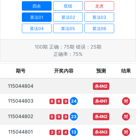
四余
双组
龙虎
算法01
算法02
算法03
算法04
算法05
算法06
100
期 正确：
75
期 错误：
25
期
正确率：
75
%
期号
开奖内容
预测
结果
115044804
杀4N2
115044803
杀4N1
24
对
9
6
9
115044802
杀4N2
23
对
5
9
9
115044801
杀4N3
13
对
2
7
4