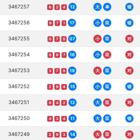
3467257
12
大
单
错
6
2
4
3467256
17
小
双
错
9
7
1
3467255
07
小
双
对
0
7
0
3467254
16
小
双
对
0
9
7
3467253
19
大
双
对
3
7
9
3467252
15
小
双
错
2
9
4
3467251
12
大
双
对
6
4
2
3467250
11
大
双
错
4
3
4
3467249
14
大
双
对
2
9
3