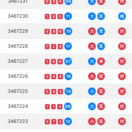
3467231
06
大
双
对
0
0
6
3467230
11
大
双
错
1
8
2
3467229
19
大
双
对
4
9
6
3467228
17
大
双
对
7
2
8
3467227
07
大
单
对
1
6
0
3467226
16
大
双
对
4
6
6
3467225
14
小
双
对
5
6
3
3467224
06
大
双
对
1
1
4
3467223
12
小
双
对
3
7
2