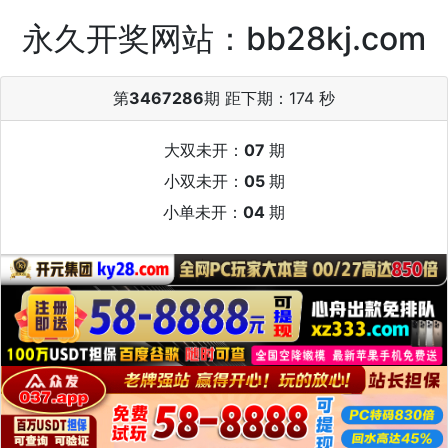
永久开奖网站：bb28kj.com
第
3467286
期 距下期：
174 秒
大双未开：
07
期
小双未开：
05
期
小单未开：
04
期