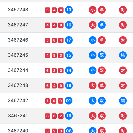
3467248
13
小
单
对
5
4
4
3467247
16
大
单
对
4
4
8
3467246
17
小
单
对
5
8
4
3467245
15
小
双
错
4
8
3
3467244
14
小
双
对
6
8
0
3467243
19
大
单
对
6
4
9
3467242
01
大
双
错
1
0
0
3467241
16
大
双
对
8
6
2
3467240
08
大
双
对
3
2
3